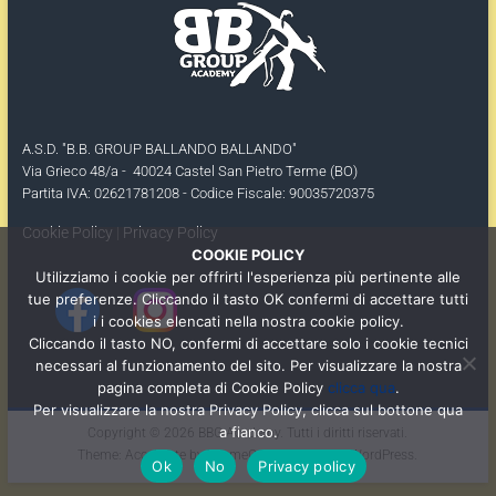
A.S.D. "B.B. GROUP BALLANDO BALLANDO"
Via Grieco 48/a - 40024 Castel San Pietro Terme (BO)
Partita IVA: 02621781208 - Codice Fiscale: 90035720375
Cookie Policy
|
Privacy Policy
COOKIE POLICY
Utilizziamo i cookie per offrirti l'esperienza più pertinente alle
tue preferenze. Cliccando il tasto OK confermi di accettare tutti
i i cookies elencati nella nostra cookie policy.
Cliccando il tasto NO, confermi di accettare solo i cookie tecnici
necessari al funzionamento del sito. Per visualizzare la nostra
pagina completa di Cookie Policy
clicca qua
.
Per visualizzare la nostra Privacy Policy, clicca sul bottone qua
a fianco.
Copyright © 2026
BBG Academy
. Tutti i diritti riservati.
Theme:
Accelerate
by ThemeGrill. Powered by
WordPress
.
Ok
No
Privacy policy