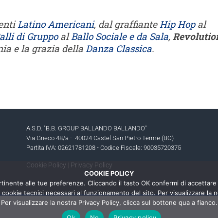
enti
Latino Americani
, dal graffiante
Hip Hop
al
alli di Gruppo
al
Ballo Sociale e da Sala
,
Revolutio
ia e la grazia della
Danza Classica
.
A.S.D. "B.B. GROUP BALLANDO BALLANDO"
Via Grieco 48/a - 40024 Castel San Pietro Terme (BO)
Partita IVA: 02621781208 - Codice Fiscale: 90035720375
Cookie Policy
|
Privacy Policy
COOKIE POLICY
ertinente alle tue preferenze. Cliccando il tasto OK confermi di accettare t
i cookie tecnici necessari al funzionamento del sito. Per visualizzare la
Per visualizzare la nostra Privacy Policy, clicca sul bottone qua a fianco.
Ok
No
Privacy policy