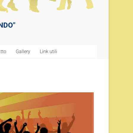
ANDO"
tto
Gallery
Link utili