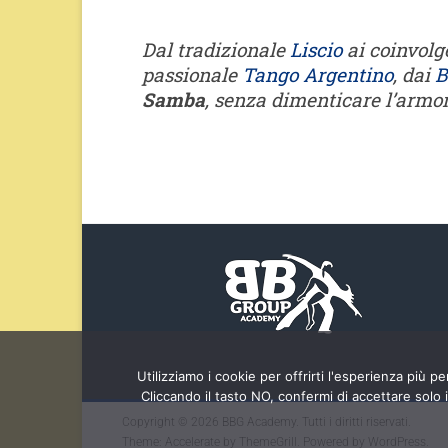
Dal tradizionale
Liscio
ai coinvolg
passionale
Tango Argentino
, dai
B
Samba
, senza dimenticare l’armon
Utilizziamo i cookie per offrirti l'esperienza più p
Cliccando il tasto NO, confermi di accettare solo 
Copyright © 2026
BBG Academy
. Tutti i diritti riservati.
Theme:
Accelerate
by ThemeGrill. Powered by
WordPress
.